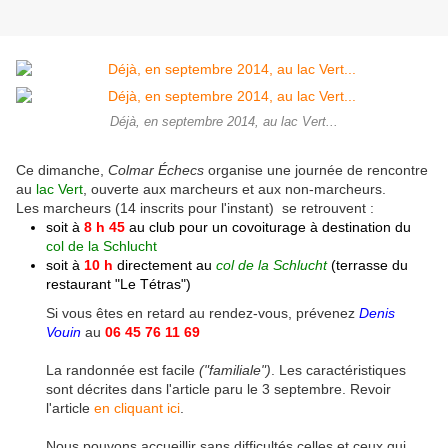
Déjà, en septembre 2014, au lac Vert...
Ce dimanche,
Colmar Échecs
organise une journée de rencontre
au
lac Vert
, ouverte aux marcheurs et aux non-marcheurs.
Les marcheurs (14 inscrits pour l'instant) se retrouvent :
soit à
8 h 45
au club pour un covoiturage à destination du
col de la Schlucht
soit à
10 h
directement au
col de la Schlucht
(terrasse du
restaurant "Le Tétras")
Si vous êtes en retard au rendez-vous, prévenez
Denis
Vouin
au
06 45 76 11 69
La randonnée est facile
("familiale")
. L
es caractéristiques
sont décrites dans l'article paru le 3 septembre. Revoir
l'article
en cliquant ici
.
Nous pouvons accueillir sans difficultés celles et ceux qui