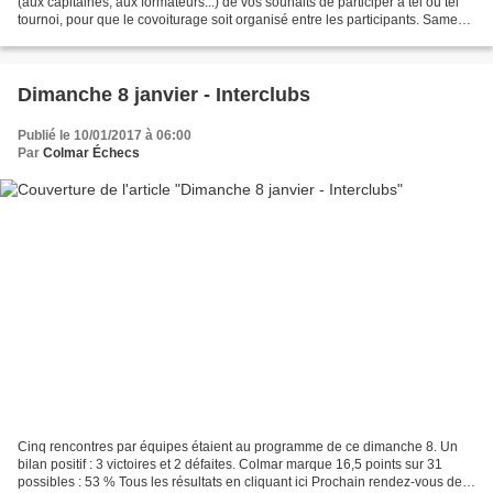
(aux capitaines, aux formateurs...) de vos souhaits de participer à tel ou tel
tournoi, pour que le covoiturage soit organisé entre les participants. Samedi
14 et dimanche 15...
Dimanche 8 janvier - Interclubs
Publié le 10/01/2017 à 06:00
Par
Colmar Échecs
Cinq rencontres par équipes étaient au programme de ce dimanche 8. Un
bilan positif : 3 victoires et 2 défaites. Colmar marque 16,5 points sur 31
possibles : 53 % Tous les résultats en cliquant ici Prochain rendez-vous des