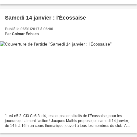
interclubs : dimanche 29 janvier....
Samedi 14 janvier : l'Écossaise
Publié le 06/01/2017 à 06:00
Par
Colmar Échecs
1. e4 e5 2. Cf3 Cc6 3. d4, les coups constitutifs de l'Écossaise, pour les
joueurs qui aiment l'action ! Jacques Mathis propose, ce samedi 14 janvier,
de 14 h à 16 h un cours thématique, ouvert à tous les membres du club. Au
programme : l' É cossaise...