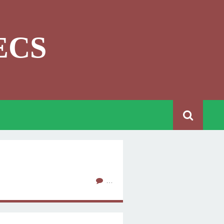
ECS
…