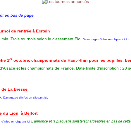
nt en bas de page.
urnoi de rentrée à Erstein
min. Trois tournois selon le classement Elo.
L
Davantage d'infos en cliquant ici
.
er
che 1
octobre, championnats du Haut-Rhin pour les pupilles, b
 d'Alsace et les championnats de France. Date limite d'inscription : 28
 de La Bresse
o.
Davantage d'infos en cliquant ici
.
 du Lion, à Belfort
L'annonce et la plaquette sont téléchargeables en bas de cette
d'infos en cliquant ici
.