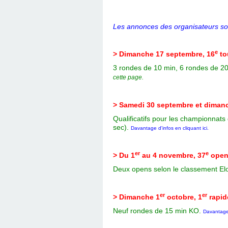
L
es annonces des organisateurs so
e
> Dimanche 17 septembre, 16
to
3 rondes de 10 min, 6 rondes de 20 
cette page.
> Samedi 30 septembre et diman
Qualificatifs pour les championnats
sec).
Davantage d'infos en cliquant ici
.
er
e
> Du 1
au 4 novembre, 37
open
Deux opens selon le classement El
er
er
> Dimanche 1
octobre, 1
rapide
Neuf rondes de 15 min KO.
Davantage 