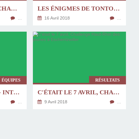
DU 15 AU 22 AVRIL - CHAMPIONNAT DE FRANCE DES JEUNES, À AGEN - 1/4
LES ÉNIGMES DE TONTON JACQUES - N° 8 DU 16 AU 30 AVRIL
…
16 Avril 2018
…
ÉQUIPES
RÉSULTATS
DIMANCHE 8 AVRIL - INTERCLUBS
C'ÉTAIT LE 7 AVRIL, CHALLENGE HAUT-RHIN DES JEUNES À ESCHENTZWILLER
…
9 Avril 2018
…