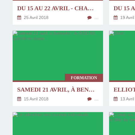
DU 15 AU 22 AVRIL - CHAMPIONNAT DE FRANCE DES JEUNES, À AGEN - 3/4
25 Avril 2018
…
19 Avril
FORMATION
SAMEDI 21 AVRIL, À BENNWIHR : LE RIED 68, QUATRIÈME ÉTAPE
ELLIO
15 Avril 2018
…
13 Avril