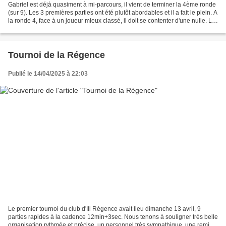
Gabriel est déjà quasiment à mi-parcours, il vient de terminer la 4ème ronde
(sur 9). Les 3 premières parties ont été plutôt abordables et il a fait le plein. A
la ronde 4, face à un joueur mieux classé, il doit se contenter d'une nulle. Le
bilan est...
Tournoi de la Régence
Publié le 14/04/2025 à 22:03
Le premier tournoi du club d'Ill Régence avait lieu dimanche 13 avril, 9
parties rapides à la cadence 12min+3sec. Nous tenons à souligner très belle
organisation rythmée et précise, un personnel très sympathique, une remise