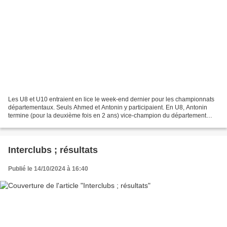
Les U8 et U10 entraient en lice le week-end dernier pour les championnats
départementaux. Seuls Ahmed et Antonin y participaient. En U8, Antonin
termine (pour la deuxième fois en 2 ans) vice-champion du département
avec un score de 5,5/7. Il est par conséquent...
Interclubs ; résultats
Publié le 14/10/2024 à 16:40