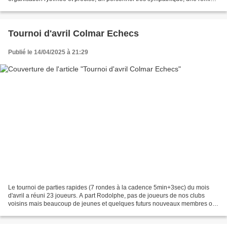
des prix originale et de belles...
Tournoi d'avril Colmar Echecs
Publié le 14/04/2025 à 21:29
Le tournoi de parties rapides (7 rondes à la cadence 5min+3sec) du mois
d'avril a réuni 23 joueurs. A part Rodolphe, pas de joueurs de nos clubs
voisins mais beaucoup de jeunes et quelques futurs nouveaux membres ont
complété la liste des présents. Au...