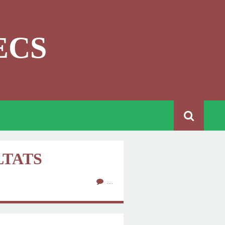
ECS
LTATS
…