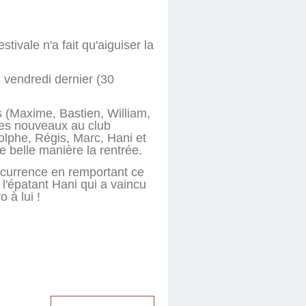
tivale n'a fait qu'aiguiser la
 vendredi dernier (30
s (Maxime, Bastien, William,
des nouveaux au club
olphe, Régis, Marc, Hani et
e belle manière la rentrée.
oncurrence en remportant ce
 l'épatant Hani qui a vaincu
 à lui !