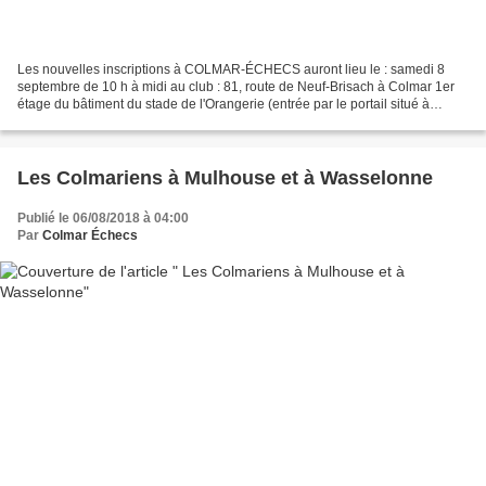
Les nouvelles inscriptions à COLMAR-ÉCHECS auront lieu le : samedi 8
septembre de 10 h à midi au club : 81, route de Neuf-Brisach à Colmar 1er
étage du bâtiment du stade de l'Orangerie (entrée par le portail situé à
gauche) Ces inscriptions concernent...
Les Colmariens à Mulhouse et à Wasselonne
Publié le 06/08/2018 à 04:00
Par
Colmar Échecs