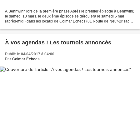
A Bennwihr, lors de la première phase Après le premier épisode à Bennwihr,
le samedi 18 mars, le deuxième épisode se déroulera le samedi 6 mai
(après-midi) dans les locaux de Colmar Échecs (81 Route de Neuf-Brisach)
Pour l'heure précise du rendez-vous,...
À vos agendas ! Les tournois annoncés
Publié le 04/04/2017 à 04:00
Par
Colmar Échecs