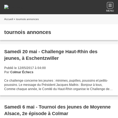
MENU
Accueil
» tournois annonces
tournois annonces
Samedi 20 mai - Challenge Haut-Rhin des
jeunes, à Eschentzwiller
Publié le 12/05/2017 à 04:00
Par
Colmar Échecs
Ce challenge concerne les jeunes : minimes, pupilles, poussins et petits-
poussins. Le message du Président Jacques Mathis : Bonjour à tous,
Comme chaque année, le Comité du Haut-Rhin organise le Challenge des
Poussins . C'est une compétition ouverte à...
Samedi 6 mai - Tournoi des jeunes de Moyenne
Alsace, 2e épisode à Colmar