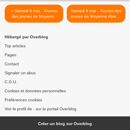
< Samedi 6 mai - Tournoi
Samedi 6 mai - Tournoi des
des jeunes de Moyenne
jeunes de Moyenne Alsace,
Alsace, 2e épisode à
2e épisode à Colmar >
Colmar (RAPPEL)
Hébergé par Overblog
Top articles
Pages
Contact
Signaler un abus
C.G.U.
Cookies et données personnelles
Préférences cookies
Voir le profil de - sur le portail Overblog
Créer un blog sur Overblog