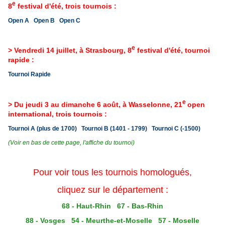
e
8
festival d'
é
té, trois tournois :
Open A
Open B
Open C
e
> Vendredi 14 juillet, à Strasbourg, 8
festival d'
é
té, tournoi
rapide :
Tournoi Rapide
e
> Du jeudi 3 au dimanche 6 août, à Wasselonne, 21
open
international, trois tournois :
Tournoi A (plus de 1700)
Tournoi B (1401 - 1799)
Tournoi C (-1500)
(Voir en bas de cette page, l'affiche du tournoi)
Pour voir tous les tournois homologués,
cliquez sur le département :
68 - Haut-Rhin
67 - Bas-Rhin
88 - Vosges
54 - Meurthe-et-Moselle
57 - Moselle