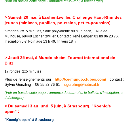
(Voir en bas de cette page, l'annonce du tournoi, à télécharger)
> Samedi 20 mai, à Eschentzwiller, Challenge Haut-Rhin des
jeunes (minimes, pupilles, poussins, petits-poussins)
5 rondes, 2x15 minutes, Salle polyvalente du Muhlbach, 1 Rue de
Mulhouse, 68440 Eschentzwiller. Contact : René Lengert 03 89 06 23 76.
Inscription 5 €. Pointage 13 h 40, fin vers 18 h
> Jeudi 25 mai, à Mundolsheim, Tournoi international de
Blitz
17 rondes, 2x5 minutes
Plus de renseignements sur :
http://ce-mundo.clubeo.com/
;
contact :
Sylvie Genzling – 06 35 27 76 61 –
sgenzling@hotmail.fr
(Voir en bas de cette page, l'annonce du tournoi et le bulletin d'inscription, à
télécharger)
> Du samedi 3 au lundi 5 juin, à Strasbourg, "Koenig's
open" :
"Koenig's open" à Strasbourg