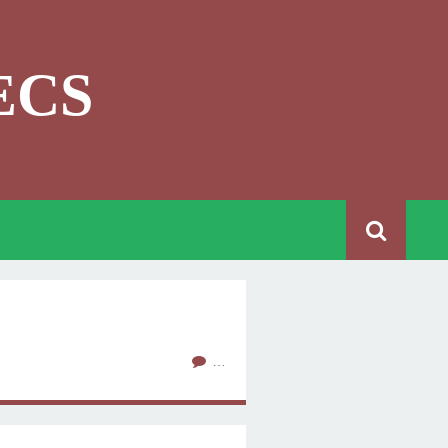
ECS
…