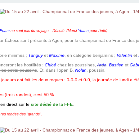
Priam
ne sont pas du voyage... Désolé.
(Merci
Yoann
pour l'info)
r Échecs sont présents à Agen, pour le championnat de France des jeun
orie minimes ;
Tanguy
et
Maxime
, en catégorie benjamins ;
Valentin
et
ceront les hostilités :
Chloé
chez les poussines,
Arda
,
Bastien
et
Gabr
les petits-poussins
.
Et, dans l'open B,
Nolan
, poussin.
oueurs ont fait les deux roques : 0-0-0 et 0-0, la journée de lundi a é
s (trois rondes), c'est 50 %.
 en direct sur le
site dédié de la FFE
.
ières rondes des "grands".