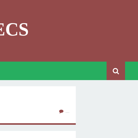
ECS
…