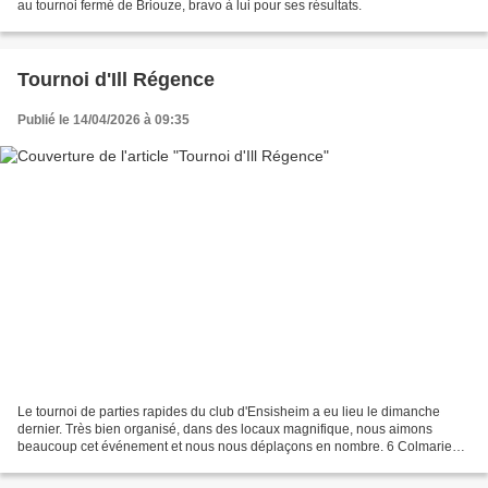
au tournoi fermé de Briouze, bravo à lui pour ses résultats.
Tournoi d'Ill Régence
Publié le 14/04/2026 à 09:35
Le tournoi de parties rapides du club d'Ensisheim a eu lieu le dimanche
dernier. Très bien organisé, dans des locaux magnifique, nous aimons
beaucoup cet événement et nous nous déplaçons en nombre. 6 Colmariens
y étaient inscrits : Rosalie, Margot, Amaury,...