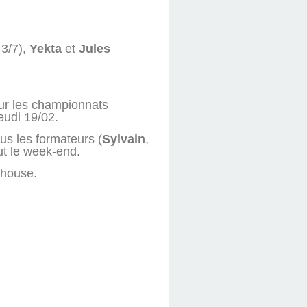
3/7),
Yekta
et
Jules
pour les championnats
eudi 19/02.
us les formateurs (
Sylvain
,
ut le week-end.
lhouse.