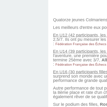
Quatorze jeunes Colmariens
Les meilleurs d'entre eux po
En U12 (42 participants, les
2,5/7. Ils ont pu mesurer le
:
Fédération Française des Échecs
En U14 (39 participants, les
l'aventure, une première pour
termine 25ème avec 3/7,
Al
:
Fédération Française des Échecs
En U16 (30 participants fille
surprend son monde avec une 
performance de grande quali
Autre performance de tout p
la 8ème place et rate d'un 
également rêver de se quali
Sur le podium des filles,
Ros