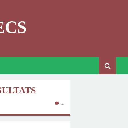
ECS
SULTATS
…