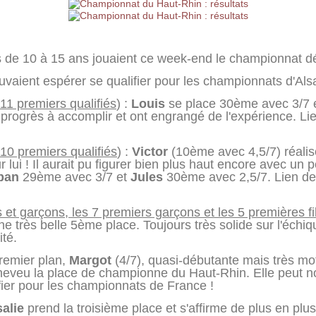
 de 10 à 15 ans jouaient ce week-end le championnat d
uvaient espérer se qualifier pour les championnats d'Als
 11 premiers qualifiés
) :
Louis
se place 30ème avec 3/7 
s progrès à accomplir et ont engrangé de l'expérience. Li
 10 premiers qualifiés
) :
Victor
(10ème avec 4,5/7) réalise
 lui ! Il aurait pu figurer bien plus haut encore avec un 
ban
29ème avec 3/7 et
Jules
30ème avec 2,5/7. Lien de
s et garçons, les 7 premiers garçons et les 5 premières fil
très belle 5ème place. Toujours très solide sur l'échiqui
té.
remier plan,
Margot
(4/7), quasi-débutante mais très mot
cheveu la place de championne du Haut-Rhin. Elle peut no
fier pour les championnats de France !
alie
prend la troisième place et s'affirme de plus en plus