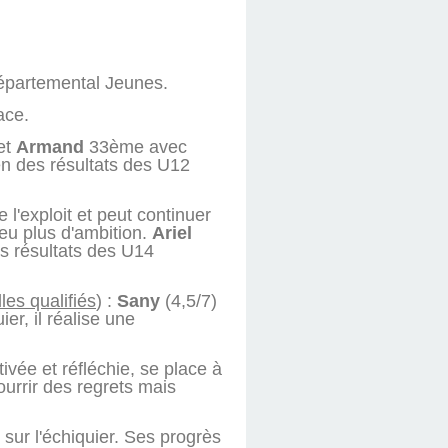
épartemental Jeunes.
ace.
et
Armand
33ème avec
en des résultats des U12
 l'exploit et peut continuer
peu plus d'ambition.
Ariel
s résultats des U14
les qualifiés
) :
Sany
(4,5/7)
er, il réalise une
ivée et réfléchie, se place à
urrir des regrets mais
 sur l'échiquier. Ses progrès