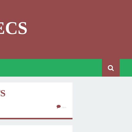
ECS
S
…