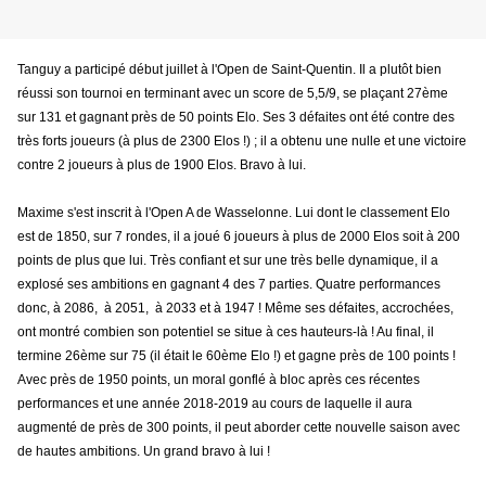
Tanguy a participé début juillet à l'Open de Saint-Quentin. Il a plutôt bien
réussi son tournoi en terminant avec un score de 5,5/9, se plaçant 27ème
sur 131 et gagnant près de 50 points Elo. Ses 3 défaites ont été contre des
très forts joueurs (à plus de 2300 Elos !) ; il a obtenu une nulle et une victoire
contre 2 joueurs à plus de 1900 Elos. Bravo à lui.
Maxime s'est inscrit à l'Open A de Wasselonne. Lui dont le classement Elo
est de 1850, sur 7 rondes, il a joué 6 joueurs à plus de 2000 Elos soit à 200
points de plus que lui. Très confiant et sur une très belle dynamique, il a
explosé ses ambitions en gagnant 4 des 7 parties. Quatre performances
donc, à 2086, à 2051, à 2033 et à 1947 ! Même ses défaites, accrochées,
ont montré combien son potentiel se situe à ces hauteurs-là ! Au final, il
termine 26ème sur 75 (il était le 60ème Elo !) et gagne près de 100 points !
Avec près de 1950 points, un moral gonflé à bloc après ces récentes
performances et une année 2018-2019 au cours de laquelle il aura
augmenté de près de 300 points, il peut aborder cette nouvelle saison avec
de hautes ambitions. Un grand bravo à lui !