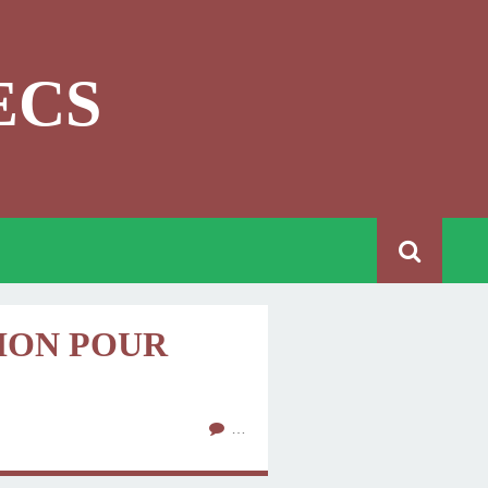
ECS
ION POUR
…