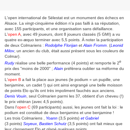
L'open international de Sélestat est un monument des échecs en
Alsace. La vingt-cinquième édition n'a pas failli à sa réputation,
avec 155 participants, et une organisation sans défaillance.
L'
open A
, avec 49 joueurs, dont 8 joueurs classés (5 GMI)
a vu
quatre ex-æquo terminer avec 5,5 points.
À
noter la participation
de deux Colmariens :
Rodolphe Florijan
et
Alain Fromm
. (
Leonid
Milov
, un ancien du club, était aussi présent sous les couleurs de
Colmar).
e
Rudy
réalise une belle performance (4 points) et remporte le 2
prix des "moins de 2000" ;
Alain
préférera oublier sa méforme du
moment.
L'
open B
a fait la place aux jeunes (le podium = un pupille, une
benjamine, un cadet !) qui ont ainsi engrangé une belle moisson
de points Elo qu'ils ont très impoliment fauchés aux anciens.
Denis Vouin
, seul Colmarien parmi les 37, obtient d'un cheveu (!)
le prix vétéran (avec 4,5 points).
Dans l'
open C
(69 participants) aussi, les jeunes ont fait la loi : le
podium est constitué de deux benjamins et une benjamine !
Les trois Colmariens ,
Yoann
(3,5 points)
et Gabriel
(3 points)
Soyeux
,
Bastien Schutz
(3,5 points) ont fait mieux que
leur classement Elo et glané quelques points.