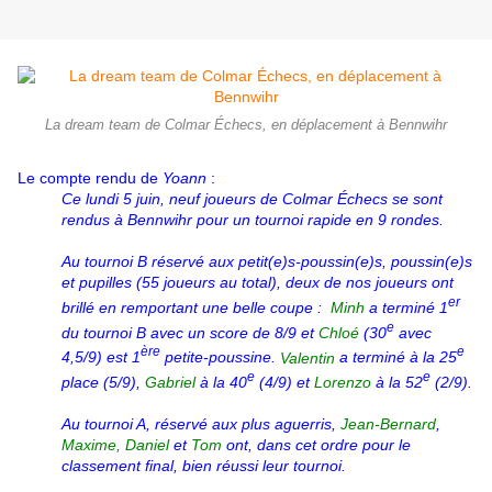
La dream team de Colmar Échecs, en déplacement à Bennwihr
Le compte rendu de
Yoann
:
Ce lundi 5 juin, neuf joueurs de Colmar Échecs se sont
rendus à Bennwihr pour un tournoi rapide en 9 rondes.
Au tournoi B réservé aux petit(e)s-poussin(e)s, poussin(e)s
et pupilles (55 joueurs au total), deux de nos joueurs ont
er
brillé en remportant une belle coupe :
Minh
a terminé 1
e
du tournoi B avec un score de 8/9 et
Chloé
(30
avec
ère
e
4,5/9) est 1
petite-poussine.
Valentin
a terminé à la 25
e
e
place (5/9),
Gabriel
à la 40
(4/9) et
Lorenzo
à la 52
(2/9).
Au tournoi A, réservé aux plus aguerris,
Jean-Bernard
,
Maxime,
Daniel
et
Tom
ont, dans cet ordre pour le
classement final, bien réussi leur tournoi.