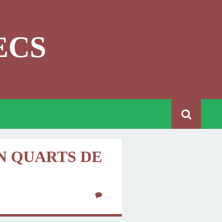
ECS
N QUARTS DE
…