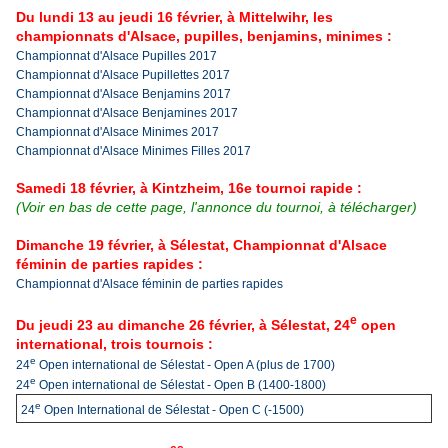
Du lundi 13 au jeudi 16 février, à Mittelwihr, les
championnats d'Alsace, pupilles, benjamins, minimes :
Championnat d'Alsace Pupilles 2017
Championnat d'Alsace Pupillettes 2017
Championnat d'Alsace Benjamins 2017
Championnat d'Alsace Benjamines 2017
Championnat d'Alsace Minimes 2017
Championnat d'Alsace Minimes Filles 2017
Samedi 18 février, à Kintzheim, 16e tournoi rapide :
(Voir en bas de cette page, l'annonce du tournoi, à télécharger)
Dimanche 19 février, à Sélestat, Championnat d'Alsace
féminin de parties rapides :
Championnat d'Alsace féminin de parties rapides
e
Du jeudi 23 au dimanche 26 février, à Sélestat, 24
open
international, trois tournois :
e
24
Open international de Sélestat - Open A (plus de 1700)
e
24
Open international de Sélestat - Open B (1400-1800)
e
24
Open International de Sélestat - Open C (-1500)