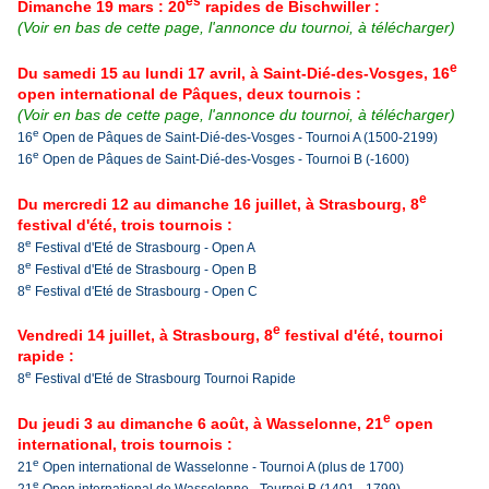
es
Dimanche 19 mars : 20
rapides de Bischwiller :
(Voir en bas de cette page, l'annonce du tournoi, à télécharger)
e
Du samedi 15 au lundi 17 avril, à Saint-Dié-des-Vosges, 16
open international de Pâques, deux tournois :
(Voir en bas de cette page, l'annonce du tournoi, à télécharger)
e
16
Open de Pâques de Saint-Dié-des-Vosges - Tournoi A (1500-2199)
e
16
Open de Pâques de Saint-Dié-des-Vosges - Tournoi B (-1600)
e
Du mercredi 12 au dimanche 16 juillet, à Strasbourg, 8
festival d'
é
té, trois tournois :
e
8
Festival d'Eté de Strasbourg - Open A
e
8
Festival d'Eté de Strasbourg - Open B
e
8
Festival d'Eté de Strasbourg - Open C
e
Vendredi 14 juillet, à Strasbourg, 8
festival d'
é
té, tournoi
rapide :
e
8
Festival d'Eté de Strasbourg Tournoi Rapide
e
Du jeudi 3 au dimanche 6 août, à Wasselonne, 21
open
international, trois tournois :
e
21
Open international de Wasselonne - Tournoi A (plus de 1700)
e
21
Open international de Wasselonne - Tournoi B (1401 - 1799)