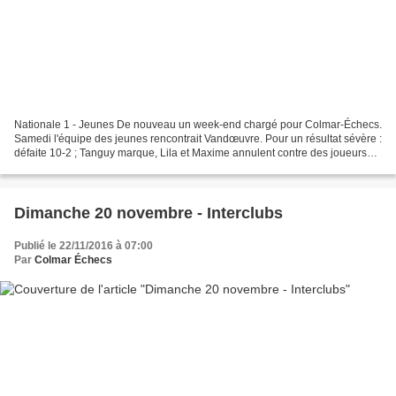
Nationale 1 - Jeunes De nouveau un week-end chargé pour Colmar-Échecs.
Samedi l'équipe des jeunes rencontrait Vandœuvre. Pour un résultat sévère :
défaite 10-2 ; Tanguy marque, Lila et Maxime annulent contre des joueurs
mieux classés. Énorme déception...
Dimanche 20 novembre - Interclubs
Publié le 22/11/2016 à 07:00
Par
Colmar Échecs