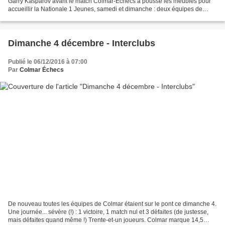
Garry Kasparov avant le match Colmar-Échecs a poussé les meubles pour
accueillir la Nationale 1 Jeunes, samedi et dimanche : deux équipes de
Nancy-Stanislas, une équipe de Bischwiller...
Dimanche 4 décembre - Interclubs
Publié le 06/12/2016 à 07:00
Par
Colmar Échecs
De nouveau toutes les équipes de Colmar étaient sur le pont ce dimanche 4.
Une journée... sévère (!) : 1 victoire, 1 match nul et 3 défaites (de justesse,
mais défaites quand même !) Trente-et-un joueurs. Colmar marque 14,5