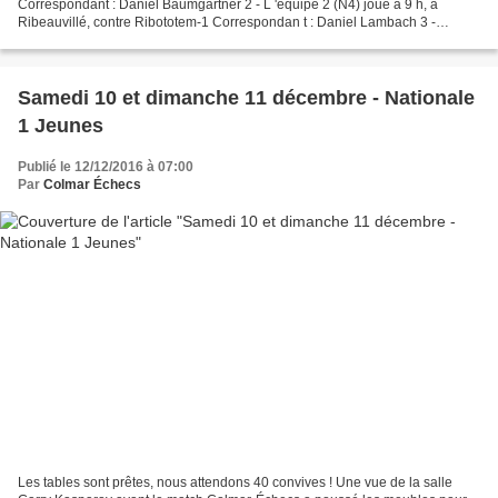
Correspondant : Daniel Baumgartner 2 - L 'équipe 2 (N4) joue à 9 h, à
Ribeauvillé, contre Ribototem-1 Correspondan t : Daniel Lambach 3 -
L'équipe 3 (D1) joue à 9 h, à Colmar, contre Lutterbach-1...
Samedi 10 et dimanche 11 décembre - Nationale
1 Jeunes
Publié le 12/12/2016 à 07:00
Par
Colmar Échecs
Les tables sont prêtes, nous attendons 40 convives ! Une vue de la salle