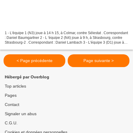
1 - L'équipe 1 (N3) joue à 14 h 15, à Colmar, contre Sélestat . Correspondant
: Daniel Baumgartner 2 - L 'équipe 2 (N4) joue à 9 h, à Strasbourg, contre
Strasbourg-2 . Correspondant : Daniel Lambach 3 - L'équipe 3 (D1) joue à 9
h, à Osenbach, contre Osenbach...
< Page précédente
Page suivante >
Hébergé par Overblog
Top articles
Pages
Contact
Signaler un abus
C.G.U.
Cookies et données personnelles