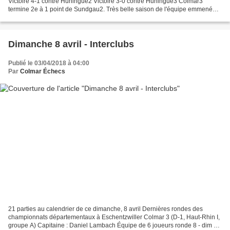
Victoire 4-1 contre Huningue2 Victoire 3-0 contre Huningue3 Colmar3
termine 2e à 1 point de Sundgau2. Très belle saison de l'équipe emmenée
par le capitaine Daniel . Équipe 4 (D2)...
Dimanche 8 avril - Interclubs
Publié le 03/04/2018 à 04:00
Par
Colmar Échecs
21 parties au calendrier de ce dimanche, 8 avril Dernières rondes des
championnats départementaux à Eschentzwiller Colmar 3 (D-1, Haut-Rhin I,
groupe A) Capitaine : Daniel Lambach Équipe de 6 joueurs ronde 8 - dim 8