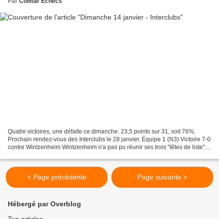
Par
Colmar Échecs
Quatre victoires, une défaite ce dimanche. 23,5 points sur 31, soit 76%.
Prochain rendez-vous des Interclubs le 28 janvier. Équipe 1 (N3) Victoire 7-0
contre Wintzenheim Wintzenheim n'a pas pu réunir ses trois "têtes de liste",
et Colmar n'a pas eu de...
< Page précédente
Page suivante >
Hébergé par Overblog