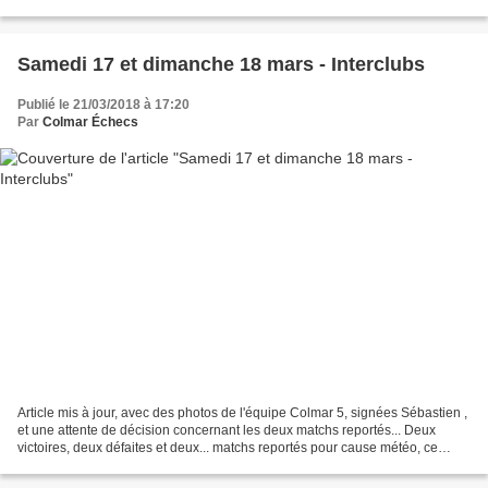
avril à 9 h à Eschentzwiller - Colm...
Samedi 17 et dimanche 18 mars - Interclubs
Publié le 21/03/2018 à 17:20
Par
Colmar Échecs
Article mis à jour, avec des photos de l'équipe Colmar 5, signées Sébastien ,
et une attente de décision concernant les deux matchs reportés... Deux
victoires, deux défaites et deux... matchs reportés pour cause météo, ce
week-end. 13,5 points sur 26,...