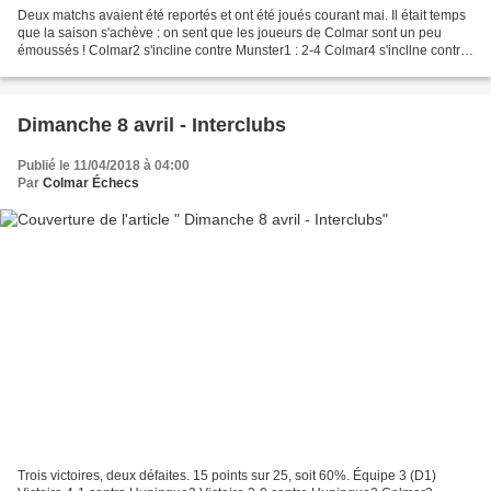
Deux matchs avaient été reportés et ont été joués courant mai. Il était temps
que la saison s'achève : on sent que les joueurs de Colmar sont un peu
émoussés ! Colmar2 s'incline contre Munster1 : 2-4 Colmar4 s'incllne contre
Bennwihr : 1-4 --- Vous trouverez...
Dimanche 8 avril - Interclubs
Publié le 11/04/2018 à 04:00
Par
Colmar Échecs
Trois victoires, deux défaites. 15 points sur 25, soit 60%. Équipe 3 (D1)