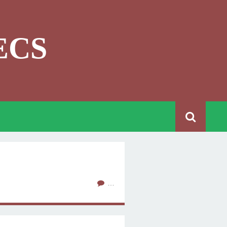
ECS
…