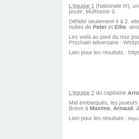
L'équipe 1
(Nationale III), 
poule, Mulhouse 3.
Défaite seulement 4 à 2, ell
nulles de
Peter
et
Ellie
, ain
Les voilà au pied du mur pou
Prochain adversaire : Wint
Lien pour les résultats : h
L'équipe 2
du capitaine
Arn
Mal embarqués, les joueurs on
Bravo à
Maxime
,
Arnaud
,
J
Lien pour les résultats :
https