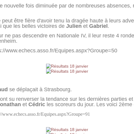
une nouvelle fois diminuée par de nombreuses absences, r
e peut être fière d'avoir tenu la dragée haute à leurs ad
si que les belles victoires de
Julien
et
Gabriel
.
r ne pas descendre en Nationale IV, il leur reste 4 rond
zenheim.
ttps://www.echecs.asso.fr/Equipes.aspx?Groupe=50
aud
se déplaçait à Strasbourg.
t su renverser la tendance sur les dernières parties et s
onathan
et
Cédric
les scoreurs du jour. Les voici 2ème 
://www.echecs.asso.fr/Equipes.aspx?Groupe=91