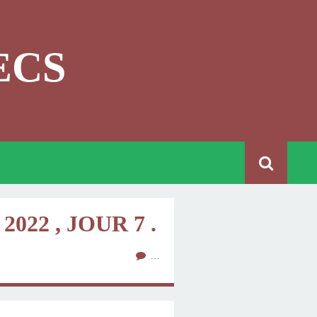
ECS
22 , JOUR 7 .
…