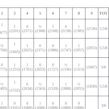
2
3
4
5
6
7
8
9
TOT
1
1
0
½
1
0
1
(2136)
5,5/8
(2201)
(2371)
(2308)
(2168)
(2158)
(1385)
1677)
1
½
1
0
0
1
1
(2053)
5,5/8
1760)
(2025)
(2371)
(1986)
(1747)
(1957)
(1845)
0
1
1
0
0
½
1
(1667)
5/8
1775)
(1253)
(1761)
(2053)
(1727)
(1336)
(1313)
1
½
0
½
1
1
½
(1830)
5,5/8
1495)
(2034)
(1563)
(1529)
(1888)
(2055)
(1532)
1
0
0
1
0
0
0
3/8
1009)
(1105)
(1009)
(1009)
(1009)
(1009)
(1009)