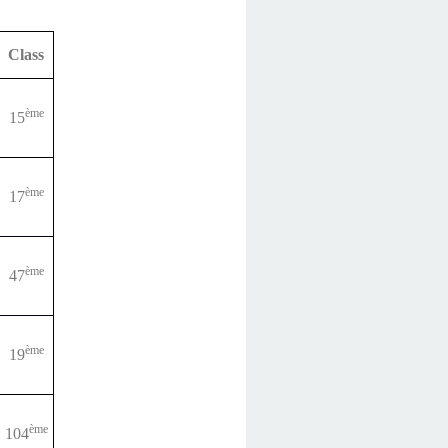
Class
ème
15
ème
17
ème
47
ème
19
ème
104