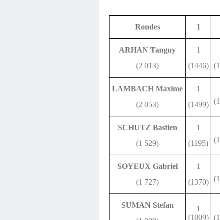
Rondes
1
ARHAN Tanguy
1
(2 013)
(1446)
(
LAMBACH Maxime
1
(
(2 053)
(1499)
SCHUTZ Bastien
1
(
(1 529)
(1195)
SOYEUX Gabriel
1
(
(1 727)
(1370)
SUMAN Stefan
1
(1009)
(